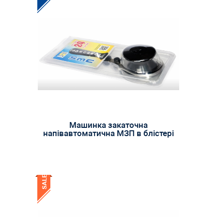
Машинка закаточна
напівавтоматична МЗП в блістері
SALE