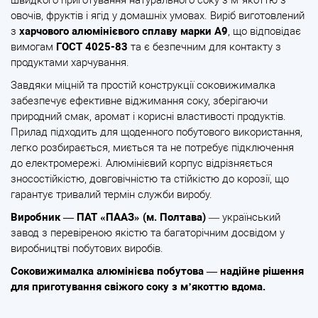
швидкого приготування натурального соку з м’якоттю з
овочів, фруктів і ягід у домашніх умовах. Виріб виготовлений
з
харчового алюмінієвого сплаву марки А9
, що відповідає
вимогам
ГОСТ 4025-83
та є безпечним для контакту з
продуктами харчування.
Завдяки міцній та простій конструкції соковижималка
забезпечує ефективне віджимання соку, зберігаючи
природний смак, аромат і корисні властивості продуктів.
Прилад підходить для щоденного побутового використання,
легко розбирається, миється та не потребує підключення
до електромережі. Алюмінієвий корпус відрізняється
зносостійкістю, довговічністю та стійкістю до корозії, що
гарантує тривалий термін служби виробу.
Виробник — ПАТ «ПААЗ» (м. Полтава)
— український
завод з перевіреною якістю та багаторічним досвідом у
виробництві побутових виробів.
Соковижималка алюмінієва побутова — надійне рішення
для приготування свіжого соку з м’якоттю вдома.